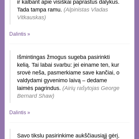
ir kalbant apie visiškai paprastus dalykus.
Tada tampa ramu.
(Alpinistas Vladas
Vitkauskas)
Dalintis »
Išmintingas žmogus sugeba pasirinkti
kelią. Tai labai svarbu: jei einame ten, kur
srovė neša, pasmerkiame save kančiai, o
valdydami gyvenimo laivą – dedame
laimės pagrindus.
(Airių rašytojas George
Bernard Shaw)
Dalintis »
Savo tikslu pasirinkime aukščiausiąjį gėrį,