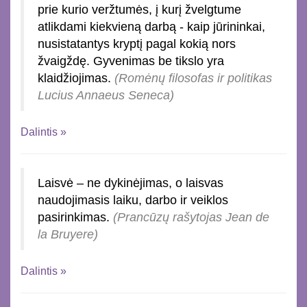
prie kurio veržtumės, į kurį žvelgtume
atlikdami kiekvieną darbą - kaip jūrininkai,
nusistatantys kryptį pagal kokią nors
žvaigždę. Gyvenimas be tikslo yra
klaidžiojimas.
(Romėnų filosofas ir politikas
Lucius Annaeus Seneca)
Dalintis »
Laisvė – ne dykinėjimas, o laisvas
naudojimasis laiku, darbo ir veiklos
pasirinkimas.
(Prancūzų rašytojas Jean de
la Bruyere)
Dalintis »