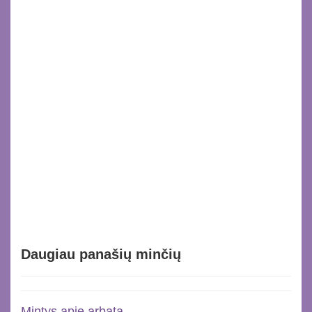
Daugiau panašių minčių
Mintys apie arbatą