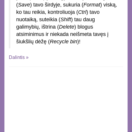
(
Save
) tavo širdyje, sukuria (
Format
) viską,
ko tau reikia, kontroliuoja (
Ctrl
) tavo
nuotaiką, suteikia (
Shift
) tau daug
galimybių, ištrina (
Delete
) blogus
atsiminimus ir niekada neišmeta tavęs į
šiukšlių dėžę (
Recycle bin
)!
Dalintis »