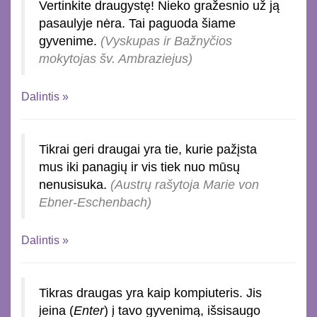
Vertinkite draugystę! Nieko gražesnio už ją
pasaulyje nėra. Tai paguoda šiame
gyvenime.
(Vyskupas ir Bažnyčios
mokytojas šv. Ambraziejus)
Dalintis »
Tikrai geri draugai yra tie, kurie pažįsta
mus iki panagių ir vis tiek nuo mūsų
nenusisuka.
(Austrų rašytoja Marie von
Ebner-Eschenbach)
Dalintis »
Tikras draugas yra kaip kompiuteris. Jis
įeina (
Enter
) į tavo gyvenimą, išsisaugo