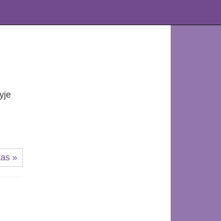
yje
tas »