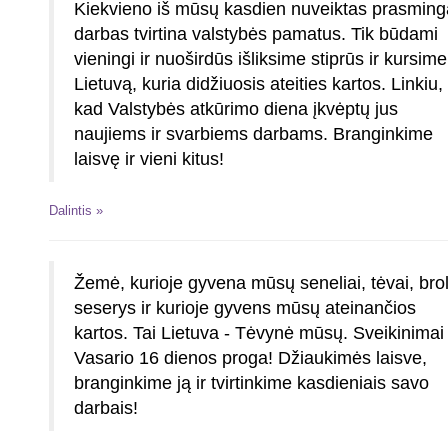
Kiekvieno iš mūsų kasdien nuveiktas prasming
darbas tvirtina valstybės pamatus. Tik būdami
vieningi ir nuoširdūs išliksime stiprūs ir kursime
Lietuvą, kuria didžiuosis ateities kartos. Linkiu,
kad Valstybės atkūrimo diena įkvėptų jus
naujiems ir svarbiems darbams. Branginkime
laisvę ir vieni kitus!
Dalintis »
Žemė, kurioje gyvena mūsų seneliai, tėvai, brol
seserys ir kurioje gyvens mūsų ateinančios
kartos. Tai Lietuva - Tėvynė mūsų. Sveikinimai
Vasario 16 dienos proga! Džiaukimės laisve,
branginkime ją ir tvirtinkime kasdieniais savo
darbais!