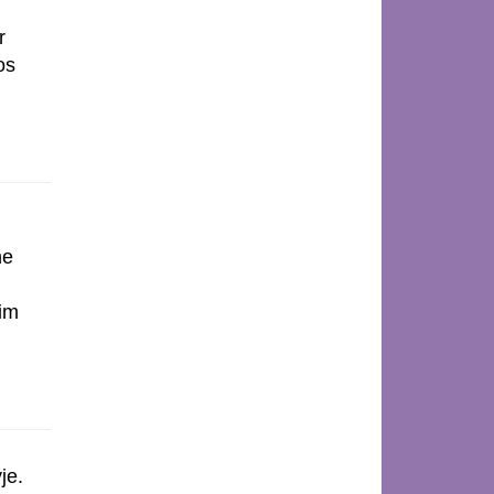
r
os
ne
kim
je.