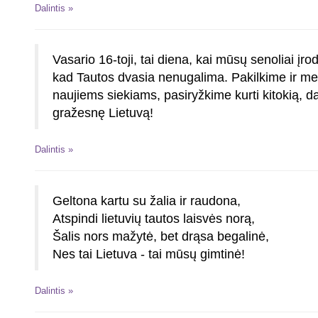
Dalintis »
Vasario 16-toji, tai diena, kai mūsų senoliai įro
kad Tautos dvasia nenugalima. Pakilkime ir m
naujiems siekiams, pasiryžkime kurti kitokią, d
gražesnę Lietuvą!
Dalintis »
Geltona kartu su žalia ir raudona,
Atspindi lietuvių tautos laisvės norą,
Šalis nors mažytė, bet drąsa begalinė,
Nes tai Lietuva - tai mūsų gimtinė!
Dalintis »