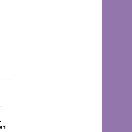
,
.
eni