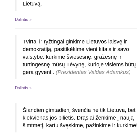
Lietuvą.
Dalintis »
Tvirtai ir ryžtingai ginkime Lietuvos laisvę ir
demokratiją, pasitikėkime vieni kitais ir savo
valstybe, kurkime šviesesnę, gražesnę ir
turtingesnę mūsų Tėvynę, kurioje visiems būtų
gera gyventi.
(Prezidentas Valdas Adamkus)
Dalintis »
Šiandien gimtadienį švenčia ne tik Lietuva, bet
kiekvienas jos pilietis. Drąsiai ženkime į naują
šimtmetį, kartu švęskime, pažinkime ir kurkime