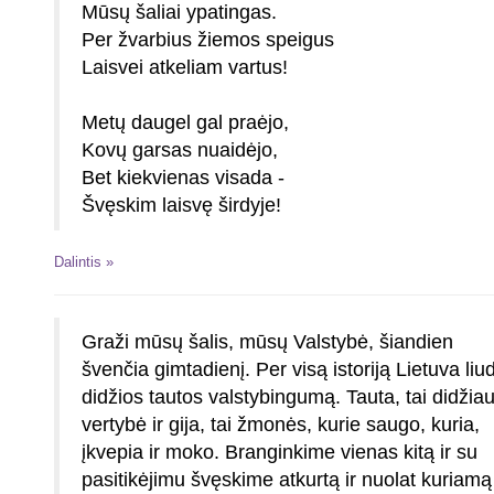
Mūsų šaliai ypatingas.
Per žvarbius žiemos speigus
Laisvei atkeliam vartus!
Metų daugel gal praėjo,
Kovų garsas nuaidėjo,
Bet kiekvienas visada -
Švęskim laisvę širdyje!
Dalintis »
Graži mūsų šalis, mūsų Valstybė, šiandien
švenčia gimtadienį. Per visą istoriją Lietuva liud
didžios tautos valstybingumą. Tauta, tai didžia
vertybė ir gija, tai žmonės, kurie saugo, kuria,
įkvepia ir moko. Branginkime vienas kitą ir su
pasitikėjimu švęskime atkurtą ir nuolat kuriamą