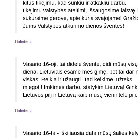
kitus tikėjimu, kad sunkiu ir atkakliu darbu,
tikėjimu valstybės ateitimi, išsaugosime laisvę i
sukursime gerovę, apie kurią svajojame! Graži
Jums Valstybės atkūrimo dienos šventės!
Dalintis »
Vasario 16-oji, tai didelė šventė, didi mūsų visų
diena. Lietuviais esame mes gimę, bet tai dar 
viskas. Reikia ir užaugti. Tad kelkime, užteks
miegoti! Imkimės darbo, statykim Lietuvą! Gin
Lietuvos pilį ir Lietuvą kaip mūsų vienintelę pilį.
Dalintis »
Vasario 16-ta - iškiliausia data mūsų šalies kely