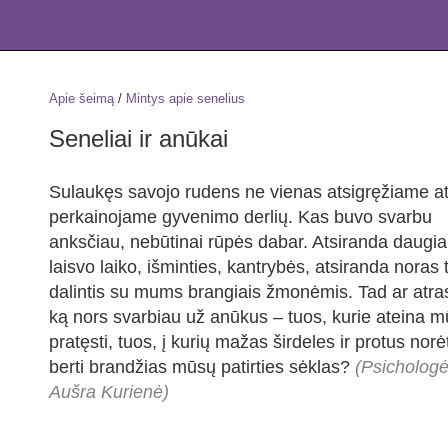
Apie šeimą
/
Mintys apie senelius
Seneliai ir anūkai
Sulaukęs savojo rudens ne vienas atsigręžiame atg
perkainojame gyvenimo derlių. Kas buvo svarbu
anksčiau, nebūtinai rūpės dabar. Atsiranda daugi
laisvo laiko, išminties, kantrybės, atsiranda noras 
dalintis su mums brangiais žmonėmis. Tad ar atr
ką nors svarbiau už anūkus – tuos, kurie ateina 
pratęsti, tuos, į kurių mažas širdeles ir protus norė
berti brandžias mūsų patirties sėklas?
(Psicholog
Aušra Kurienė)