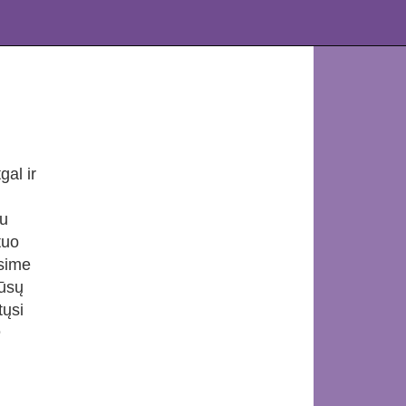
al ir
au
tuo
asime
mūsų
tųsi
ė