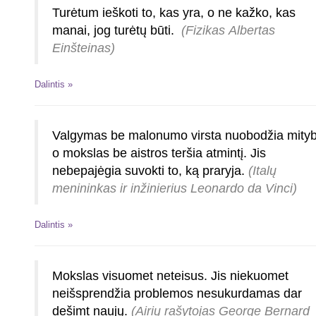
Turėtum ieškoti to, kas yra, o ne kažko, kas
manai, jog turėtų būti.
(Fizikas Albertas
Einšteinas)
Dalintis »
Valgymas be malonumo virsta nuobodžia mityb
o mokslas be aistros teršia atmintį. Jis
nebepajėgia suvokti to, ką praryja.
(Italų
menininkas ir inžinierius Leonardo da Vinci)
Dalintis »
Mokslas visuomet neteisus. Jis niekuomet
neišsprendžia problemos nesukurdamas dar
dešimt naujų.
(Airių rašytojas George Bernard