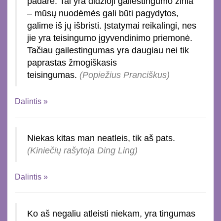
padarė. Tai yra didžioji gailestingumo žinia
– mūsų nuodėmės gali būti pagydytos,
galime iš jų išbristi. Įstatymai reikalingi, nes
jie yra teisingumo įgyvendinimo priemonė.
Tačiau gailestingumas yra daugiau nei tik
paprastas žmogiškasis
teisingumas.
(Popiežius Pranciškus)
Dalintis »
Niekas kitas man neatleis, tik aš pats.
(Kiniečių rašytoja Ding Ling)
Dalintis »
Ko aš negaliu atleisti niekam, yra tingumas