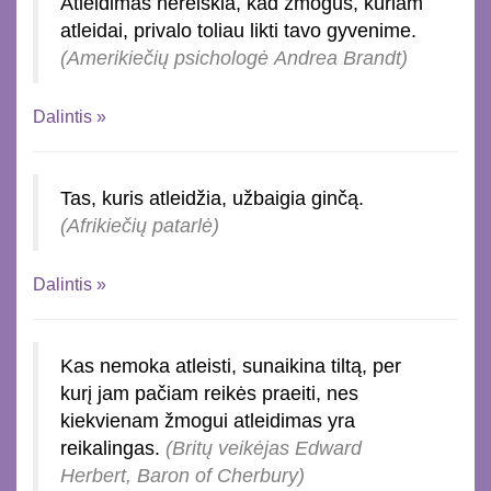
Atleidimas nereiškia, kad žmogus, kuriam
atleidai, privalo toliau likti tavo gyvenime.
(Amerikiečių psichologė Andrea Brandt)
Dalintis »
Tas, kuris atleidžia, užbaigia ginčą.
(Afrikiečių patarlė)
Dalintis »
Kas nemoka atleisti, sunaikina tiltą, per
kurį jam pačiam reikės praeiti, nes
kiekvienam žmogui atleidimas yra
reikalingas.
(Britų veikėjas Edward
Herbert, Baron of Cherbury)