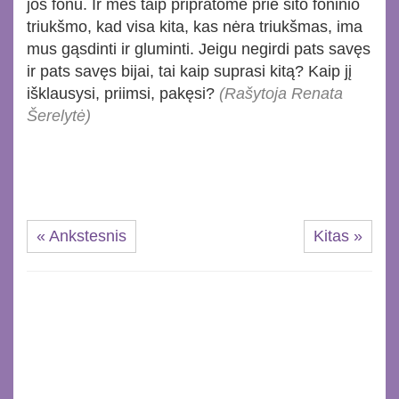
jos fonu. Ir mes taip pripratome prie šito foninio
triukšmo, kad visa kita, kas nėra triukšmas, ima
mus gąsdinti ir gluminti. Jeigu negirdi pats savęs
ir pats savęs bijai, tai kaip suprasi kitą? Kaip jį
išklausysi, priimsi, pakęsi?
(Rašytoja Renata
Šerelytė)
« Ankstesnis
Kitas »