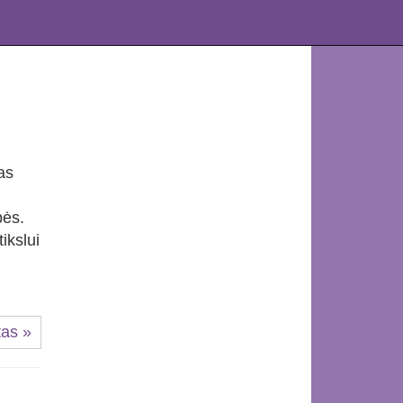
as
bės.
ikslui
tas »