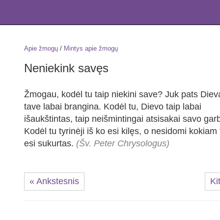
Apie žmogų
/
Mintys apie žmogų
Neniekink savęs
Žmogau, kodėl tu taip niekini save? Juk pats Diev
tave labai brangina. Kodėl tu, Dievo taip labai
išaukštintas, taip neišmintingai atsisakai savo gar
Kodėl tu tyrinėji iš ko esi kilęs, o nesidomi kokiam t
esi sukurtas.
(Šv. Peter Chrysologus)
« Ankstesnis
Ki