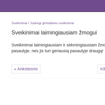
Sveikinimai
/
Juokingi gimtadienio sveikinimai
Sveikinimai laimingiausiam žmogui
Sveikinimai laimingiausiam ir sėkmingiausiam žm
pasaulyje, nes jis turi geriausią pasaulyje draugą!
« Ankstesnis
Ki