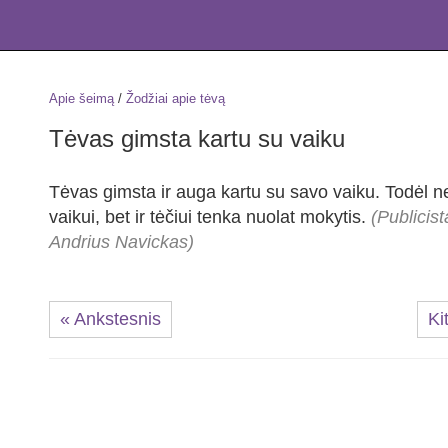
Apie šeimą
/
Žodžiai apie tėvą
Tėvas gimsta kartu su vaiku
Tėvas gimsta ir auga kartu su savo vaiku. Todėl ne
vaikui, bet ir tėčiui tenka nuolat mokytis.
(Publicist
Andrius Navickas)
« Ankstesnis
Ki