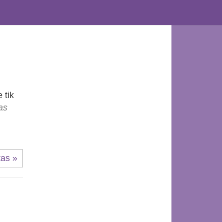
 tik
as
tas »