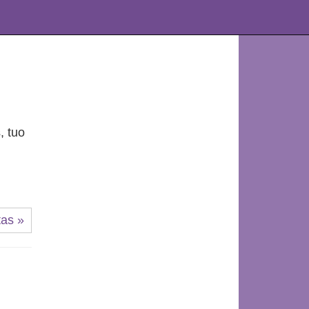
, tuo
m
tas »