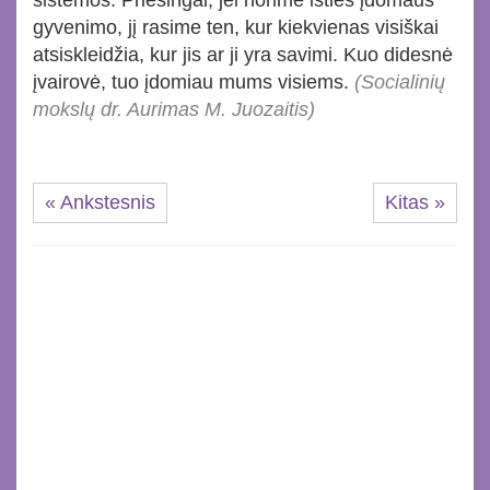
sistemos. Priešingai, jei norime išties įdomaus
gyvenimo, jį rasime ten, kur kiekvienas visiškai
atsiskleidžia, kur jis ar ji yra savimi. Kuo didesnė
įvairovė, tuo įdomiau mums visiems.
(Socialinių
mokslų dr. Aurimas M. Juozaitis)
« Ankstesnis
Kitas »