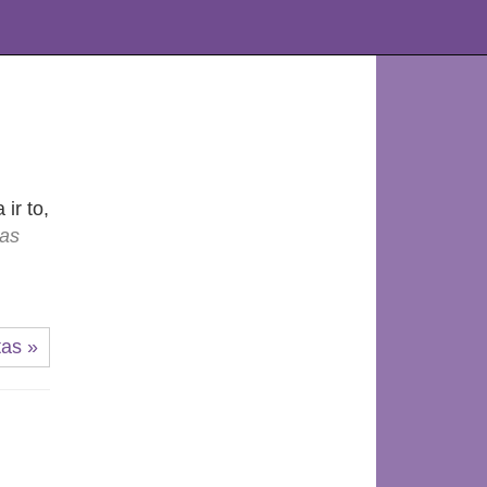
ir to,
ras
tas »