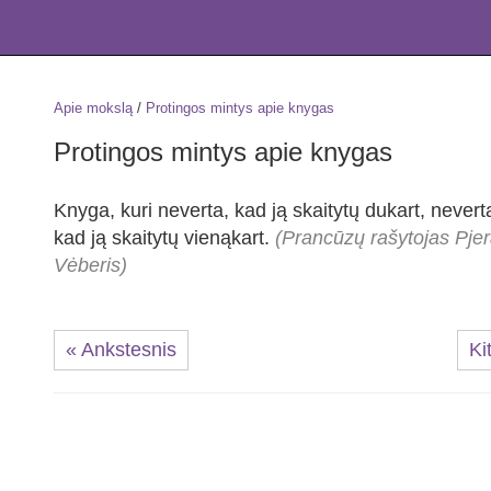
Apie mokslą
/
Protingos mintys apie knygas
Protingos mintys apie knygas
Knyga, kuri neverta, kad ją skaitytų dukart, neverta 
kad ją skaitytų vienąkart.
(Prancūzų rašytojas Pje
Vėberis)
« Ankstesnis
Ki