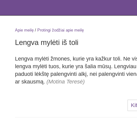
Apie meilę
/
Protingi žodžiai apie meilę
Lengva mylėti iš toli
Lengva mylėti žmones, kurie yra kažkur toli. Ne v
lengva mylėti tuos, kurie yra šalia mūsų. Lengviau
paduoti lėkštę palengvinti alkį, nei palengvinti vie
ar skausmą.
(Motina Teresė)
Ki