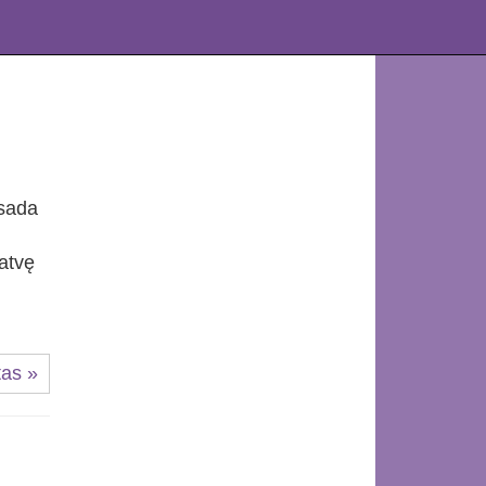
isada
natvę
tas »