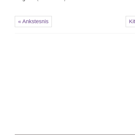
« Ankstesnis
Ki