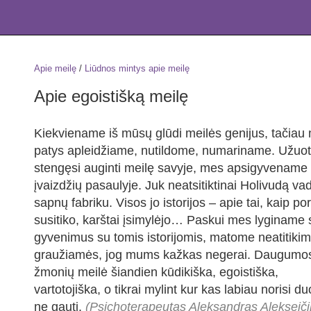
Apie meilę
/
Liūdnos mintys apie meilę
Apie egoistišką meilę
Kiekviename iš mūsų glūdi meilės genijus, tačiau 
patys apleidžiame, nutildome, numariname. Užuot
stengęsi auginti meilę savyje, mes apsigyvename 
įvaizdžių pasaulyje. Juk neatsitiktinai Holivudą va
sapnų fabriku. Visos jo istorijos – apie tai, kaip po
susitiko, karštai įsimylėjo… Paskui mes lyginame
gyvenimus su tomis istorijomis, matome neatitikim
graužiamės, jog mums kažkas negerai. Daugumo
žmonių meilė šiandien kūdikiška, egoistiška,
vartotojiška, o tikrai mylint kur kas labiau norisi duo
ne gauti.
(Psichoterapeutas Aleksandras Alekseiči