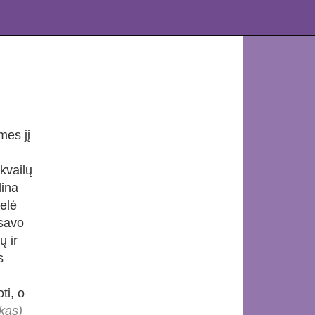
mes jį
kvailų
dina
relė
 savo
ų ir
s
ti, o
kas)