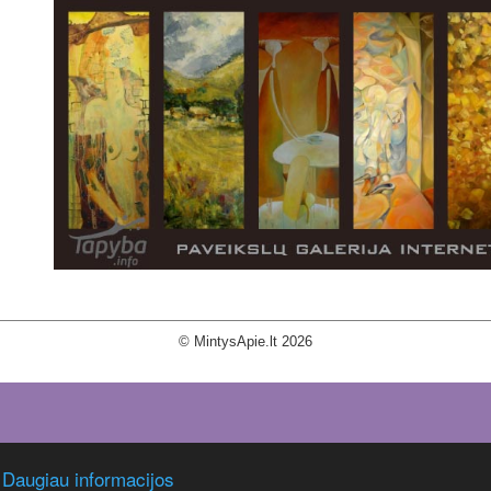
© MintysApie.lt 2026
.
Daugiau informacijos