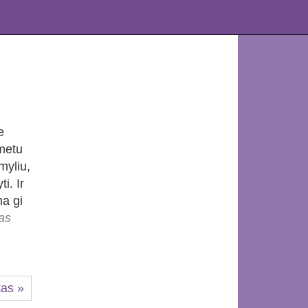
e
 metu
myliu,
i. Ir
ma gi
as
tas »