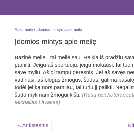
Apie meilę
/
Įdomios mintys apie meilę
Įdomios mintys apie meilę
Bazinė meilė - tai meilė sau. Reikia iš pradžių sav
pamilti. Jeigu aš sportuoju, jeigu mokausi, tai tuo
save myliu. Aš gi tampu geresnis. Jei aš savęs ne
vadinasi, aš blogas žmogus, šūdas, galima pasakyt
todėl jei ką nors pamilau, tai turiu jį palikti. Negali
šūdo mylimam žmogui kišti.
(Rusų psichoterapeut
Michailas Litvakas)
« Ankstesnis
Ki