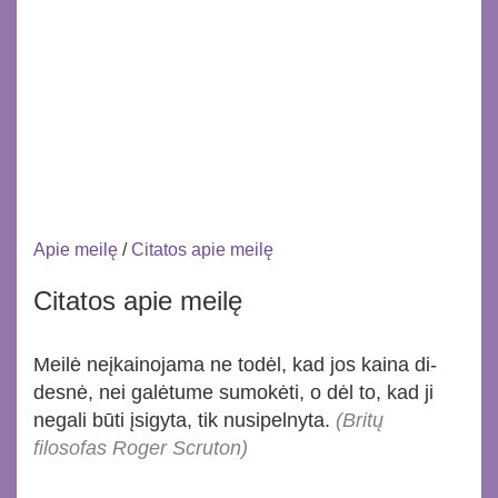
Apie meilę
/
Citatos apie meilę
Citatos apie meilę
Mei­lė ne­įkai­no­ja­ma ne to­dėl, kad jos kai­na di­
des­nė, nei ga­lė­tu­me su­mo­kė­ti, o dėl to, kad ji
ne­ga­li bū­ti įsi­gy­ta, tik nu­si­pel­ny­ta.
(Britų
filosofas Roger Scruton)