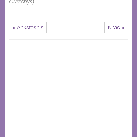
Gurkšnys)
« Ankstesnis
Kitas »