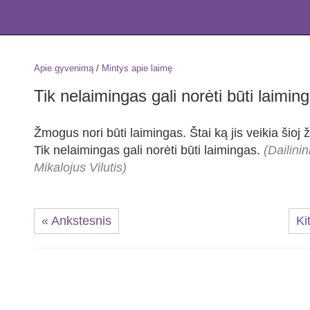
Apie gyvenimą
/
Mintys apie laimę
Tik nelaimingas gali norėti būti laimin
Žmogus nori būti laimingas. Štai ką jis veikia šioj 
Tik nelaimingas gali norėti būti laimingas.
(Dailini
Mikalojus Vilutis)
« Ankstesnis
Ki