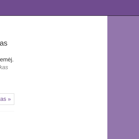
gas
žemėj.
nkas
tas »