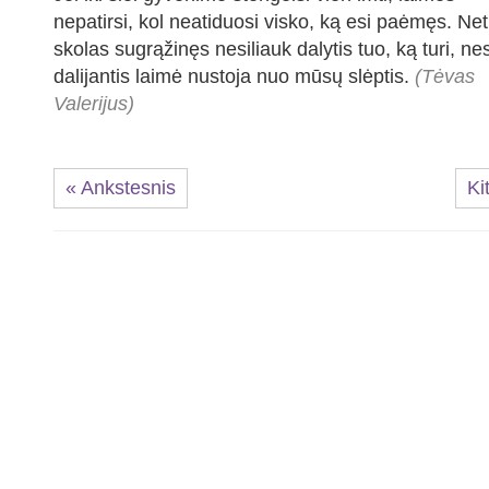
nepatirsi, kol neatiduosi visko, ką esi paėmęs. Net 
skolas sugrąžinęs nesiliauk dalytis tuo, ką turi, nes
dalijantis laimė nustoja nuo mūsų slėptis.
(Tėvas
Valerijus)
« Ankstesnis
Ki