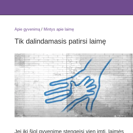
Apie gyvenimą
/
Mintys apie laimę
Tik dalindamasis patirsi laimę
Jei iki šiol gyvenime stengeisi vien imti, laimės