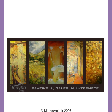
© MintysApie.lt 2026