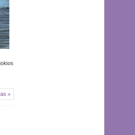
jokios
tas »