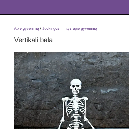
Apie gyvenimą
/
Juokingos mintys apie gyvenimą
Vertikali bala