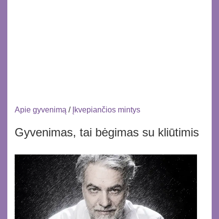
Apie gyvenimą
/
Įkvepiančios mintys
Gyvenimas, tai bėgimas su kliūtimis