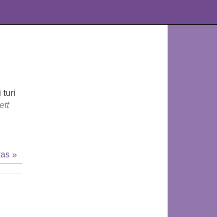
 turi
ett
tas »