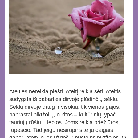
Ateities nereikia piešti. Ateitį reikia sėti. Ateitis
sudygsta iš dabarties dirvoje glūdinčių sėklų.
Sėklų dirvoje daug ir visokių, tik vienos gajos,
paprastai piktžolių, o kitos – kultūrinių, ypač
tauriųjų rūšių – lepios. Joms reikia priežiūros,
rūpesčio. Tad jeigu nesirūpinsite jų daigais
dabar, ateityje jas užgoš ir nustelbs piktžolės. O