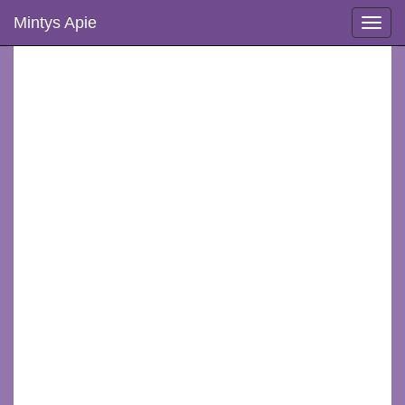
Mintys Apie
Toggle
naviga