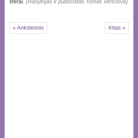
sferai.
(Rašytojas ir publicistas Tomas Venclova)
« Ankstesnis
Kitas »