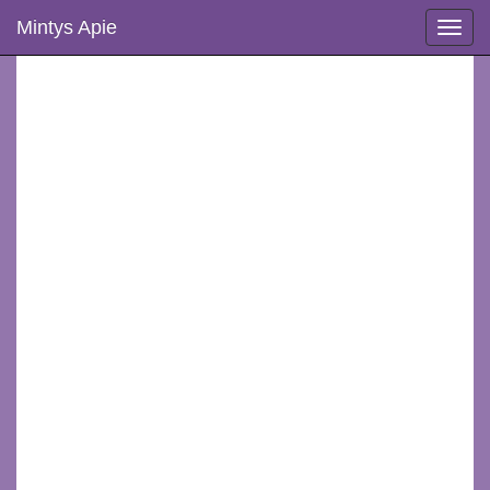
Mintys Apie
Toggle
naviga