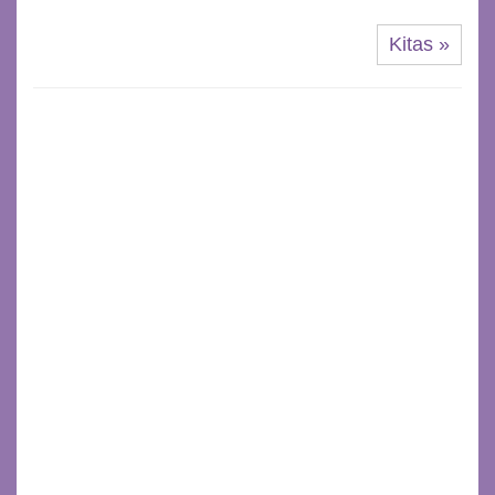
Kitas »