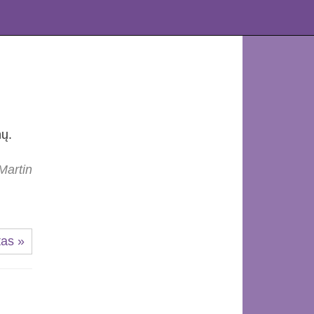
nų.
Martin
tas »