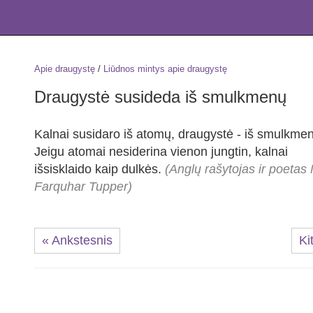
Apie draugystę
/
Liūdnos mintys apie draugystę
Draugystė susideda iš smulkmenų
Kalnai susidaro iš atomų, draugystė - iš smulkme
Jeigu atomai nesiderina vienon jungtin, kalnai
išsisklaido kaip dulkės.
(Anglų rašytojas ir poetas 
Farquhar Tupper)
« Ankstesnis
Ki